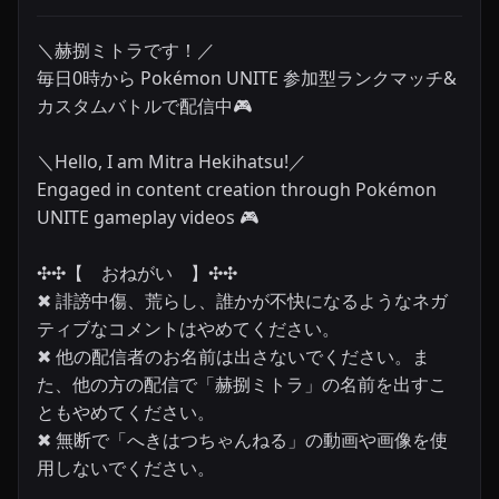
＼赫捌ミトラです！／

毎日0時から Pokémon UNITE 参加型ランクマッチ&
カスタムバトルで配信中🎮

＼Hello, I am Mitra Hekihatsu!／

Engaged in content creation through Pokémon 
UNITE gameplay videos 🎮

✣✣­­【　おねがい　】✣✣

✖ 誹謗中傷、荒らし、誰かが不快になるようなネガ
ティブなコメントはやめてください。

✖ 他の配信者のお名前は出さないでください。ま
た、他の方の配信で「赫捌ミトラ」の名前を出すこ
ともやめてください。

✖ 無断で「へきはつちゃんねる」の動画や画像を使
用しないでください。
