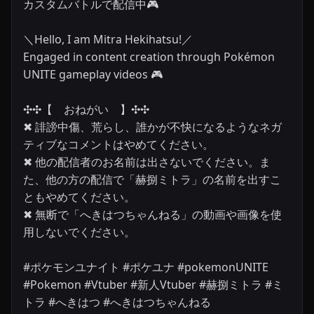
カスタムバトルで配信中🎮

＼Hello, I am Mitra Hekihatsu!／

Engaged in content creation through Pokémon 
UNITE gameplay videos 🎮

✣✣­­【　おねがい　】✣✣

✖ 誹謗中傷、荒らし、誰かが不快になるようなネガ
ティブなコメントはやめてください。

✖ 他の配信者のお名前は出さないでください。ま
た、他の方の配信で「赫捌ミトラ」の名前を出すこ
ともやめてください。

✖ 無断で「へきはつちゃんねる」の動画や画像を使
用しないでください。

#ポケモンユナイト #ポケユナ #pokemonUNITE 
#Pokemon #Vtuber #新人Vtuber #赫捌ミトラ #ミ