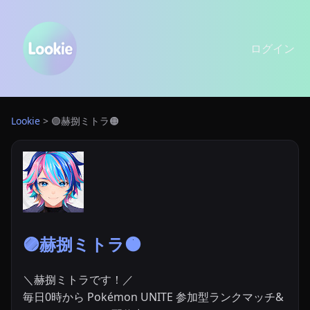
ログイン
Lookie
>
🟣赫捌ミトラ🟠
🟣赫捌ミトラ🟠
＼赫捌ミトラです！／

毎日0時から Pokémon UNITE 参加型ランクマッチ&